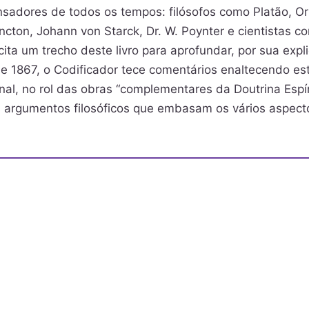
sadores de todos os tempos: filósofos como Platão, Orí
cton, Johann von Starck, Dr. W. Poynter e cientistas co
 cita um trecho deste livro para aprofundar, por sua exp
de 1867, o Codificador tece comentários enaltecendo est
nal, no rol das obras “complementares da Doutrina Espír
s argumentos filosóficos que embasam os vários aspecto