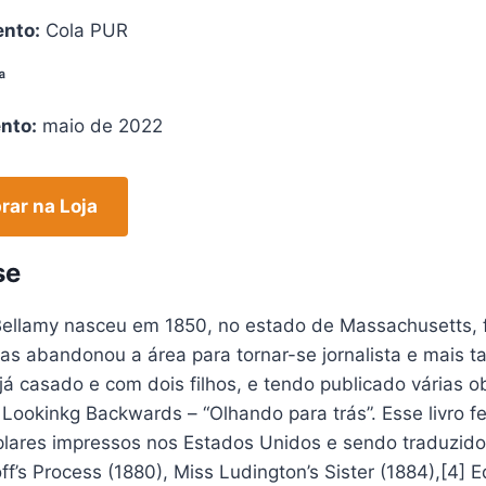
nto:
Cola PUR
ª
nto:
maio de 2022
ar na Loja
se
ellamy nasceu em 1850, no estado de Massachusetts, fi
mas abandonou a área para tornar-se jornalista e mais 
já casado e com dois filhos, e tendo publicado várias obr
é Lookinkg Backwards – “Olhando para trás”. Esse livro
lares impressos nos Estados Unidos e sendo traduzido 
f’s Process (1880), Miss Ludington’s Sister (1884),[4] E