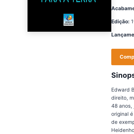
Acabame
Edição:
1
Lançame
Compr
Sinop
Edward B
direito, 
48 anos, 
original 
de exemp
Heidenhof