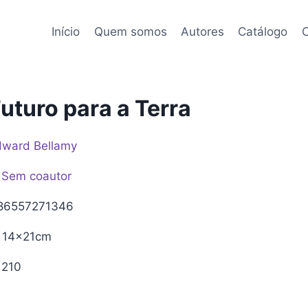
Início
Quem somos
Autores
Catálogo
C
uturo para a Terra
dward Bellamy
Sem coautor
86557271346
14x21cm
210