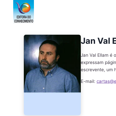
Pular
para
o
Conteúdo
Jan Val 
Jan Val Ellam é
expressam págin
escrevente, um h
E-mail:
cartas@e