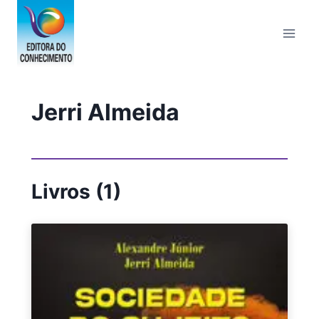
Pular
para
o
Conteúdo
Jerri Almeida
Livros (1)