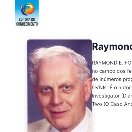
Pular
para
o
Conteúdo
Raymond
RAYMOND E. FOWL
no campo dos fen
de inúmeros prog
OVNIs. É o autor
Investigator (Di
Two (O Caso And