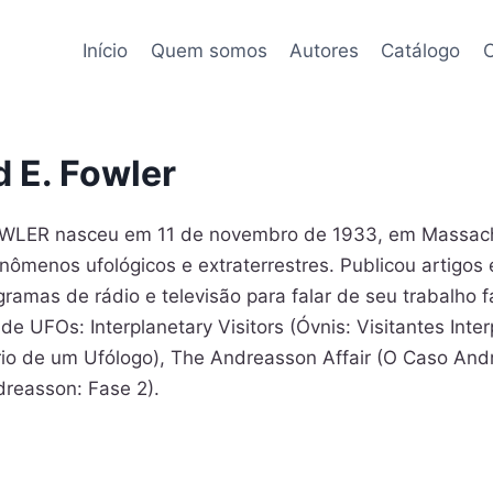
Início
Quem somos
Autores
Catálogo
C
 E. Fowler
ER nasceu em 11 de novembro de 1933, em Massachus
ômenos ufológicos e extraterrestres. Publicou artigos 
ramas de rádio e televisão para falar de seu trabalho
 de UFOs: Interplanetary Visitors (Óvnis: Visitantes Int
ário de um Ufólogo), The Andreasson Affair (O Caso An
reasson: Fase 2).