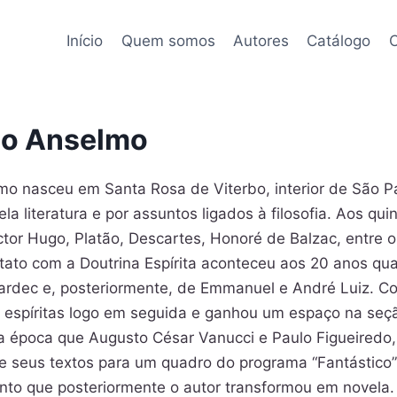
Início
Quem somos
Autores
Catálogo
C
ão Anselmo
mo nasceu em Santa Rosa de Viterbo, interior de São 
ela literatura e por assuntos ligados à filosofia. Aos q
tor Hugo, Platão, Descartes, Honoré de Balzac, entre o
tato com a Doutrina Espírita aconteceu aos 20 anos q
ardec e, posteriormente, de Emmanuel e André Luiz. Co
as espíritas logo em seguida e ganhou um espaço na seçã
sta época que Augusto César Vanucci e Paulo Figueiredo
 seus textos para um quadro do programa “Fantástico”
nto que posteriormente o autor transformou em novela.