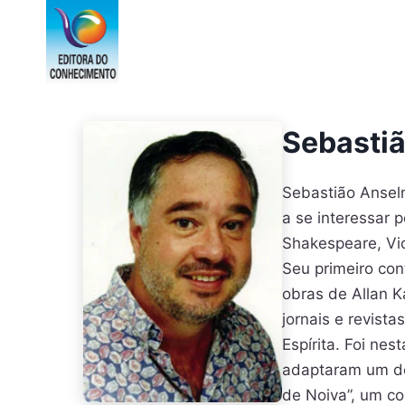
Pular
para
o
Conteúdo
Sebasti
Sebastião Ansel
a se interessar p
Shakespeare, Vic
Seu primeiro con
obras de Allan K
jornais e revist
Espírita. Foi ne
adaptaram um de
de Noiva”, um co