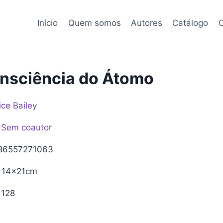
Início
Quem somos
Autores
Catálogo
C
nsciência do Átomo
ice Bailey
Sem coautor
86557271063
14x21cm
128