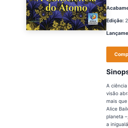
Acabame
Edição:
2
Lançame
Compr
Sinop
A ciência
visão abr
mais que 
Alice Bai
planeta 
a inigual