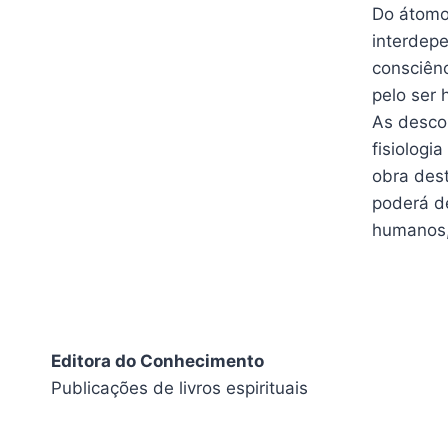
Do átomo
interdep
consciên
pelo ser
As descob
fisiologi
obra dest
poderá d
humanos,
Editora do Conhecimento
Publicações de livros espirituais