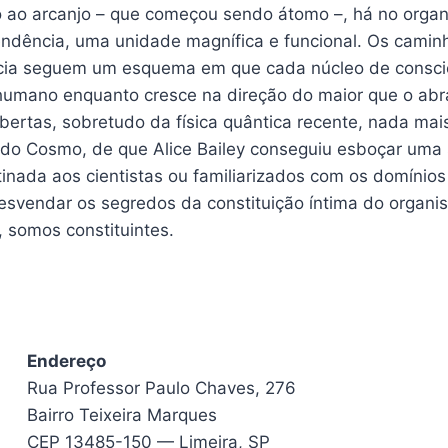
 ao arcanjo – que começou sendo átomo –, há no orga
endência, uma unidade magnífica e funcional. Os cami
cia seguem um esquema em que cada núcleo de consciê
 humano enquanto cresce na direção do maior que o abr
ertas, sobretudo da física quântica recente, nada mai
a do Cosmo, de que Alice Bailey conseguiu esboçar uma
inada aos cientistas ou familiarizados com os domínios
esvendar os segredos da constituição íntima do organi
 somos constituintes.
Endereço
Rua Professor Paulo Chaves, 276
Bairro Teixeira Marques
CEP 13485-150 — Limeira, SP