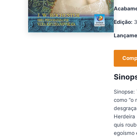
Acabame
Edição:
3
Lançame
Compr
Sinop
Sinopse:
como “o 
desgraças
Herdeira 
quis roub
egoísmo e