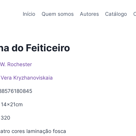
Início
Quem somos
Autores
Catálogo
C
ha do Feiticeiro
 W. Rochester
Vera Kryzhanoviskaia
88576180845
14x21cm
320
tro cores laminação fosca