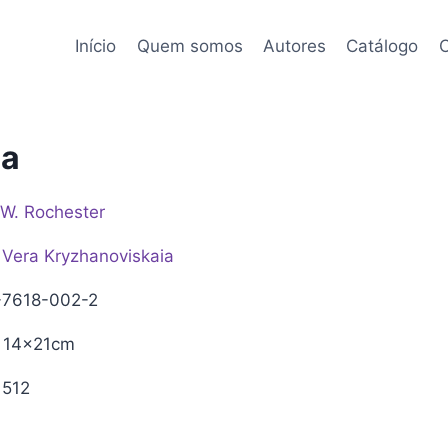
Início
Quem somos
Autores
Catálogo
C
ia
 W. Rochester
Vera Kryzhanoviskaia
7618-002-2
14x21cm
512