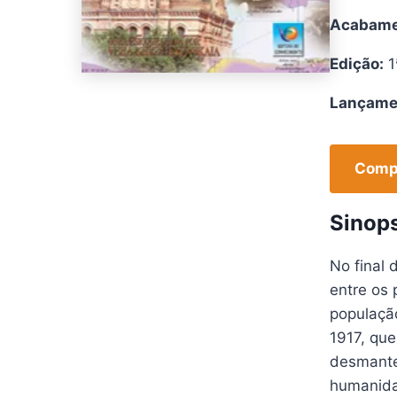
Acabame
Edição:
1
Lançame
Compr
Sinop
No final 
entre os 
populaçã
1917, que
desmantel
humanidad