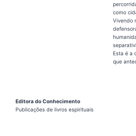
percorrid
como cid
Vivendo n
defensora
humanidad
separativ
Esta é a 
que ante
Editora do Conhecimento
Publicações de livros espirituais