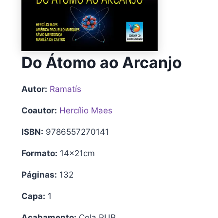
Do Átomo ao Arcanjo
Autor:
Ramatís
Coautor:
Hercílio Maes
ISBN:
9786557270141
Formato:
14x21cm
Páginas:
132
Capa:
1
Acabamento:
Cola PUR