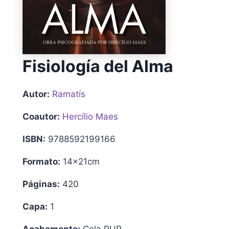
Fisiología del Alma
Autor:
Ramatís
Coautor:
Hercílio Maes
ISBN:
9788592199166
Formato:
14x21cm
Páginas:
420
Capa:
1
Acabamento:
Cola PUR