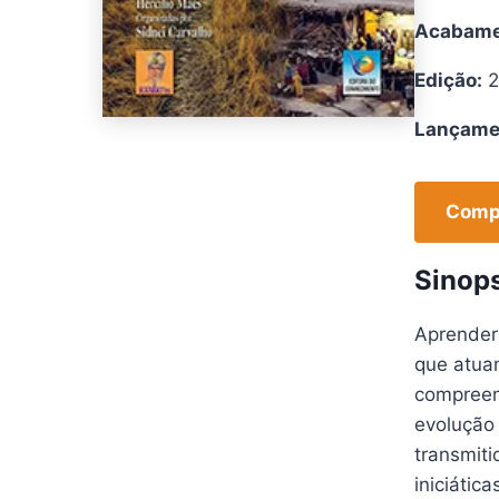
Acabame
Edição:
2
Lançame
Compr
Sinop
Aprender 
que atua
compreen
evolução
transmiti
iniciátic