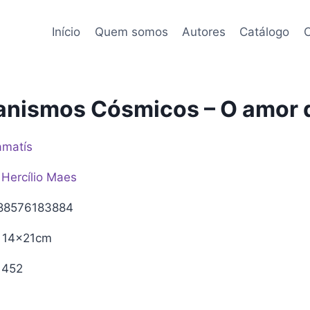
Início
Quem somos
Autores
Catálogo
C
nismos Cósmicos – O amor d
amatís
Hercílio Maes
88576183884
14x21cm
452