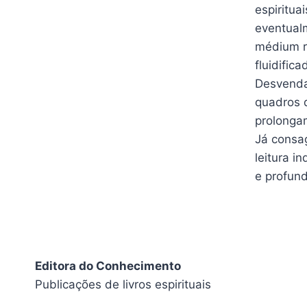
espiritua
eventualm
médium re
fluidifica
Desvenda 
quadros d
prolonga
Já consa
leitura i
e profun
Editora do Conhecimento
Publicações de livros espirituais