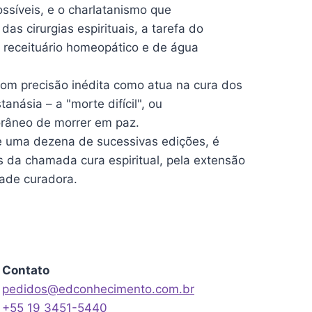
ossíveis, e o charlatanismo que
s cirurgias espirituais, a tarefa do
o receituário homeopático e de água
com precisão inédita como atua na cura dos
násia – a "morte difícil", ou
orâneo de morrer em paz.
e uma dezena de sucessivas edições, é
s da chamada cura espiritual, pela extensão
ade curadora.
Contato
pedidos@edconhecimento.com.br
+55 19 3451-5440