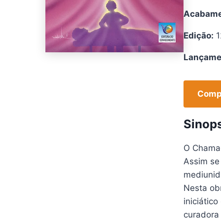
Acabame
Edição:
1
Lançame
Compr
Sinop
O Chamad
Assim se 
mediunid
Nesta obr
iniciátic
curadora 