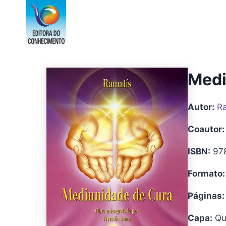
Pular
para
o
Conteúdo
Medi
Autor:
R
Coautor:
ISBN:
978
Formato:
Páginas:
Capa:
Qua