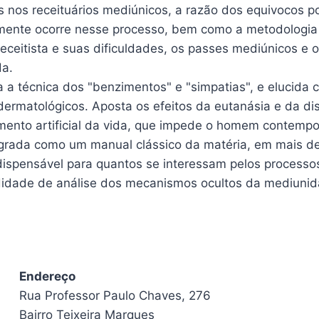
is nos receituários mediúnicos, a razão dos equivocos p
ente ocorre nesse processo, bem como a metodologia da
ceitista e suas dificuldades, os passes mediúnicos e 
da.
a técnica dos "benzimentos" e "simpatias", e elucida 
ermatológicos. Aposta os efeitos da eutanásia e da dista
mento artificial da vida, que impede o homem contemp
grada como um manual clássico da matéria, em mais d
ndispensável para quantos se interessam pelos processo
didade de análise dos mecanismos ocultos da mediunid
Endereço
Rua Professor Paulo Chaves, 276
Bairro Teixeira Marques