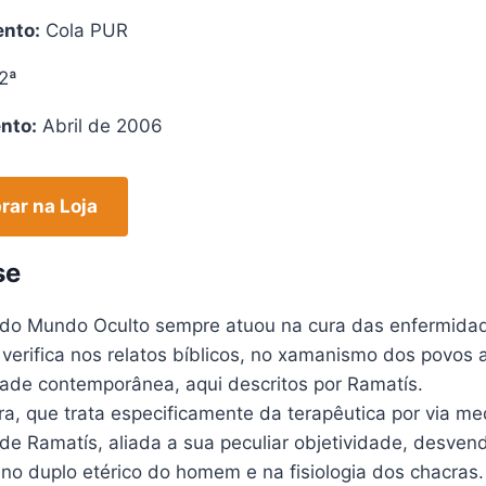
nto:
Cola PUR
2ª
nto:
Abril de 2006
ar na Loja
se
o Mundo Oculto sempre atuou na cura das enfermidad
verifica nos relatos bíblicos, no xamanismo dos povos a
ade contemporânea, aqui descritos por Ramatís.
a, que trata especificamente da terapêutica por via m
o de Ramatís, aliada a sua peculiar objetividade, desv
no duplo etérico do homem e na fisiologia dos chacras.