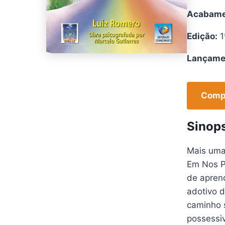
Acabame
Edição:
1
Lançame
Compr
Sinop
Mais uma 
Em Nos P
de aprend
adotivo d
caminho s
possessi