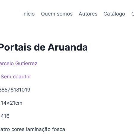
Início
Quem somos
Autores
Catálogo
C
Portais de Aruanda
rcelo Gutierrez
Sem coautor
8576181019
14x21cm
416
tro cores laminação fosca