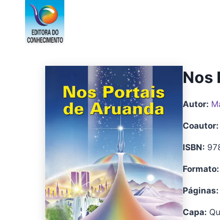
Pular
para
o
Conteúdo
Nos 
Autor:
Ma
Coautor:
ISBN:
978
Formato:
Páginas:
Capa:
Qua