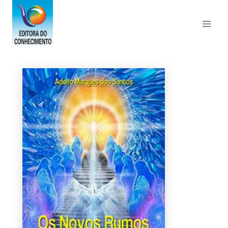
Pular
para
o
Conteúdo