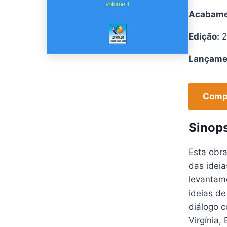
Acabame
Edição:
2
Lançame
Compr
Sinop
Esta obra
das ideia
levantame
ideias de
diálogo c
Virgínia,