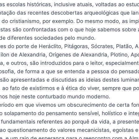
as escolas históricas, inclusive atuais, voltadas ao est
ntação das recentes descobertas arqueológicas que la
do cristianismo, por exemplo. Do mesmo modo, as implic
alistas são confrontadas com o que hoje sabemos sobre
 de diferentes sociedades pelo mundo.
s do porte de Heráclito, Pitágoras, Sócrates, Platão, A
ílon de Alexandria, Orígenes de Alexandria, Plotino, Ap
a, e outros, são introduzidos para o leitor, especialme
osofia, de forma a que se entenda a pessoa do pensado
ão apresentadas e discutidas as ideias destes luminar
l, ao fato de existirmos e à ética do viver, sempre que 
mos hoje neste conturbado mundo moderno.
ríodo em que vivemos um obscurecimento de certa form
 solapamento do pensamento sensível, holístico e integ
fundamentais referentes ao porquê da vida, a presente
 ao questionamento do valores mecanicistas, egoístas 
, e um raio de esperança para o reencontro com a Alma