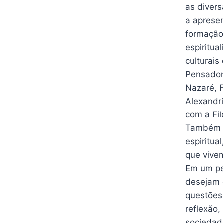
as divers
a aprese
formação 
espiritu
culturais
Pensadore
Nazaré, F
Alexandri
com a Fil
Também s
espiritua
que vive
Em um pe
desejam o
questões 
reflexão,
sociedade