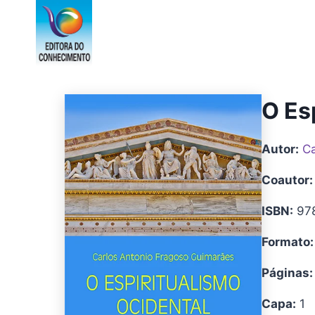
Pular
para
o
Conteúdo
O Esp
Autor:
Ca
Coautor:
ISBN:
97
Formato:
Páginas:
Capa:
1