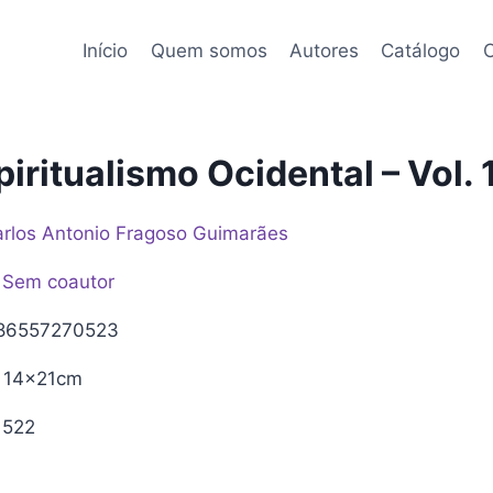
Início
Quem somos
Autores
Catálogo
C
iritualismo Ocidental – Vol. 
rlos Antonio Fragoso Guimarães
Sem coautor
86557270523
14x21cm
522