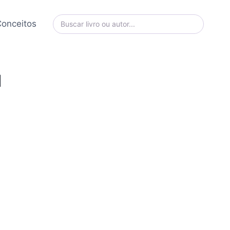
onceitos
1