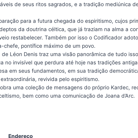
veis de seus ritos sagrados, e a tradição mediúnica d
paração para a futura chegada do espiritismo, cujos pri
deptos da doutrina céltica, que já traziam na alma a co
 veio restabelecer. Também por isso o Codificador adot
a-chefe, pontífice máximo de um povo.
 de Léon Denis traz uma visão panorâmica de tudo isso
a no invisível que perdura até hoje nas tradições antig
lesa em seus fundamentos, em sua tradição democrática
 extraordinária, revivida pelo espiritismo.
a obra uma coleção de mensagens do próprio Kardec, re
celtismo, bem como uma comunicação de Joana d’Arc.
Endereço