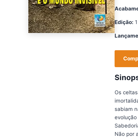
Acabame
Edição:
1
Lançame
Compr
Sinop
Os celtas
imortali
sabiam nã
evolução 
Sabedoria
Não por 