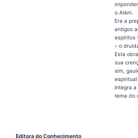
imponderá
o Além.
Era a pre
antigos a
espíritos
– o druid
Esta obra
sua crenç
sim, gau
espiritual
Integra 
tema do 
Editora do Conhecimento