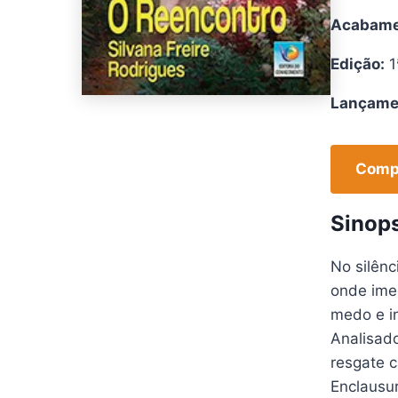
Acabame
Edição:
1
Lançame
Compr
Sinop
No silên
onde imed
medo e i
Analisado
resgate c
Enclausu