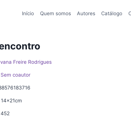
Início
Quem somos
Autores
Catálogo
C
encontro
lvana Freire Rodrigues
Sem coautor
88576183716
14x21cm
452