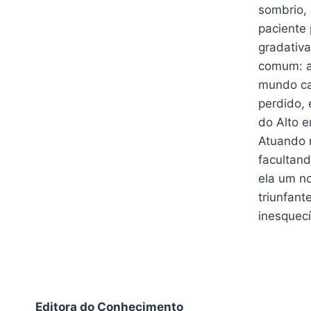
sombrio, 
paciente
gradativa
comum: a 
mundo ca
perdido,
do Alto e
Atuando n
facultand
ela um no
triunfant
inesquecí
Editora do Conhecimento