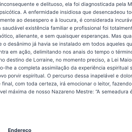
inconsequente e delituoso, ela foi diagnosticada pela
 psicótica. A enfermidade insidiosa que desencadeou t
mente ao desespero e à loucura, é considerada incuráve
saudável existência familiar e profissional foi totalme
ótico, alienante, e sem quaisquer esperanças. Mas qua
 e o desânimo já havia se instalado em todos aqueles
ntra em ação, delimitando nos anais do tempo o términ
o destino de Lorraine, no momento preciso, a Lei Maior
o-lhe a completa assimilação da experiência espiritual 
vo porvir espiritual. O percurso dessa inapelável e dol
e final, com toda certeza, irá emocionar o leitor, fazend
vel máxima de nosso Nazareno Mestre: “A semeadura é li
Endereço