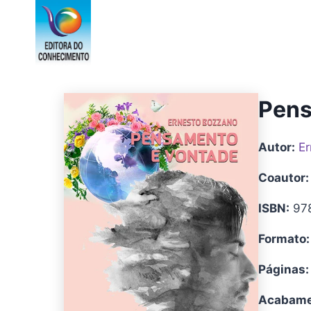
Pular
para
o
Conteúdo
Pens
Autor:
Er
Coautor:
ISBN:
97
Formato:
Páginas:
Acabame