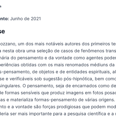
ª
nto:
Junho de 2021
se
ozzano, um dos mais notáveis autores dos primeiros te
a nesta obra uma seleção de casos de fenômenos tran
inária do pensamento e da vontade como agentes podero
periências obtidas com os mais renomados médiuns da é
s-pensamento, de objetos e de entidades espirituais, 
se e verificáveis sob sugestão pós-hipnótica, bem co
singulares. O pensamento, seja de encarnados como d
 de formas sensíveis que produz imagens em fotos posa
cas e materializa formas-pensamento de várias origens
to e a vontade são forças prodigiosas que podem model
ria ser mais importante para a pesquisa científica e a