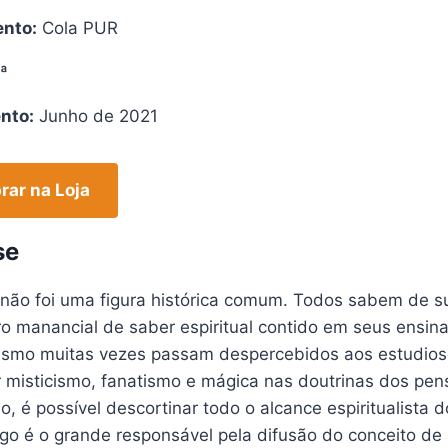
nto:
Cola PUR
ª
nto:
Junho de 2021
ar na Loja
se
 não foi uma figura histórica comum. Todos sabem de s
ro manancial de saber espiritual contido em seus ensi
alismo muitas vezes passam despercebidos aos estudio
 misticismo, fanatismo e mágica nas doutrinas dos pen
mo, é possível descortinar todo o alcance espiritualista
ego é o grande responsável pela difusão do conceito d