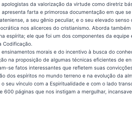
s apologistas da valorização da virtude como diretriz 
 apresenta farta e primorosa documentação em que se r
ateniense, a seu gênio peculiar, e o seu elevado senso c
 socrática nos alicerces do cristianismo. Aborda també
na espírita; ele que foi um dos componentes da equipe e
a Codificação.
 ensinamentos morais e do incentivo à busca do conhec
ção na proposição de algumas técnicas eficientes de en
m-se fatos interessantes que refletem suas convicções
ão dos espíritos no mundo terreno e na evolução da alm
 o seu vínculo com a Espiritualidade e com o lado trans
e 600 páginas que nos instigam a mergulhar, incansave