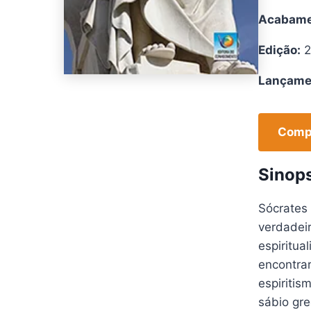
Acabame
Edição:
2
Lançame
Compr
Sinop
Sócrates
verdadei
espiritu
encontrar
espiritis
sábio gr