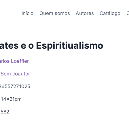
Início
Quem somos
Autores
Catálogo
C
ates e o Espiritiualismo
rlos Loeffler
Sem coautor
86557271025
14x21cm
582