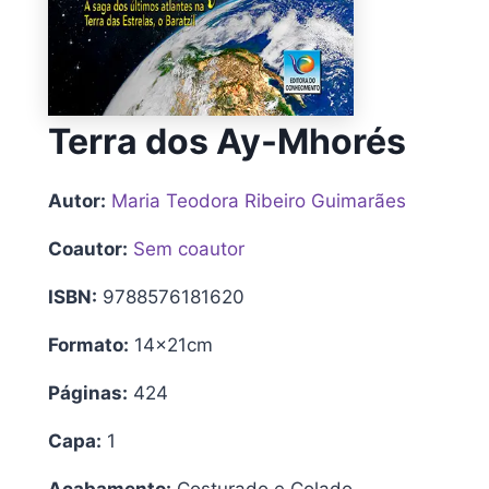
Terra dos Ay-Mhorés
Autor:
Maria Teodora Ribeiro Guimarães
Coautor:
Sem coautor
ISBN:
9788576181620
Formato:
14x21cm
Páginas:
424
Capa:
1
Acabamento:
Costurado e Colado