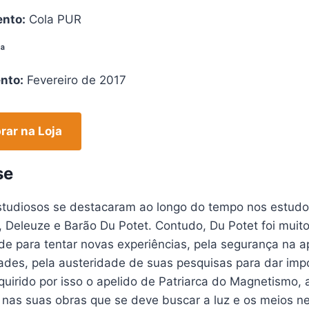
nto:
Cola PUR
ª
nto:
Fevereiro de 2017
ar na Loja
se
studiosos se destacaram ao longo do tempo nos estu
 Deleuze e Barão Du Potet. Contudo, Du Potet foi muit
e para tentar novas experiências, pela segurança na a
des, pela austeridade de suas pesquisas para dar impor
uirido por isso o apelido de Patriarca do Magnetismo, 
 nas suas obras que se deve buscar a luz e os meios n