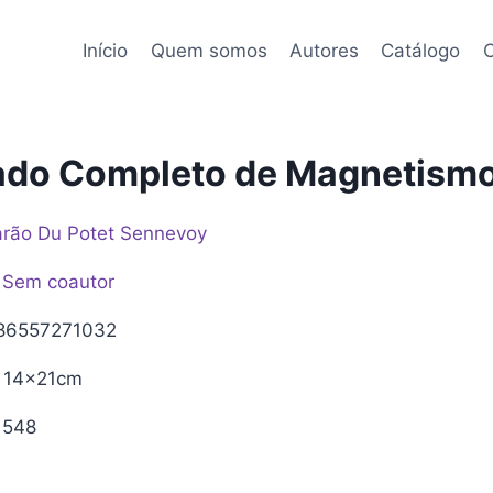
Início
Quem somos
Autores
Catálogo
C
ado Completo de Magnetism
rão Du Potet Sennevoy
Sem coautor
86557271032
14x21cm
548