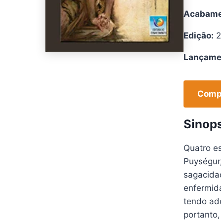
Acabame
Edição:
2
Lançame
Compr
Sinop
Quatro e
Puységur,
sagacidad
enfermida
tendo adq
portanto,