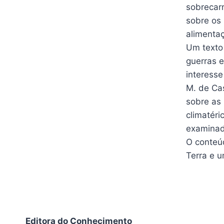
sobrecar
sobre os 
alimenta
Um texto
guerras 
interesse
M. de Cas
sobre as 
climatéri
examinada
O conteú
Terra e u
Editora do Conhecimento