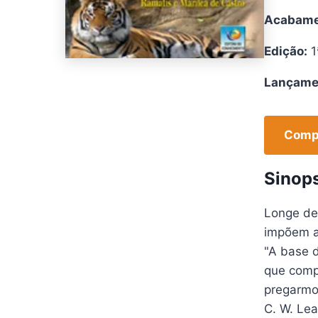
Acabame
Edição:
1
Lançame
Compr
Sinop
Longe de 
impõem a
"A base d
que compõ
pregarmo
C. W. Lea