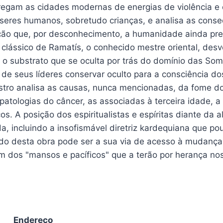
regam as cidades modernas de energias de violência e 
seres humanos, sobretudo crianças, e analisa as conseq
ção que, por desconhecimento, a humanidade ainda pref
 clássico de Ramatís, o conhecido mestre oriental, de
e o substrato que se oculta por trás do domínio das So
 de seus líderes conservar oculto para a consciência d
tro analisa as causas, nunca mencionadas, da fome do 
patologias do câncer, as associadas à terceira idade, a
cos. A posição dos espiritualistas e espíritas diante da
, incluindo a insofismável diretriz kardequiana que po
do desta obra pode ser a sua via de acesso à mudança
m dos "mansos e pacíficos" que a terão por herança nos
Endereço