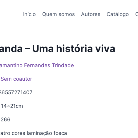
Início
Quem somos
Autores
Catálogo
C
nda – Uma história viva
amantino Fernandes Trindade
Sem coautor
86557271407
14x21cm
266
tro cores laminação fosca