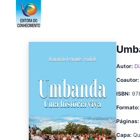
Pular
para
o
Conteúdo
Umba
Autor:
Di
Coautor:
ISBN:
97
Formato:
Páginas:
Capa:
Qua