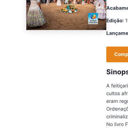
Acabame
Edição:
1
Lançame
Compr
Sinop
A feitiça
cultos af
eram regu
Ordenaçõe
criminali
No livro 