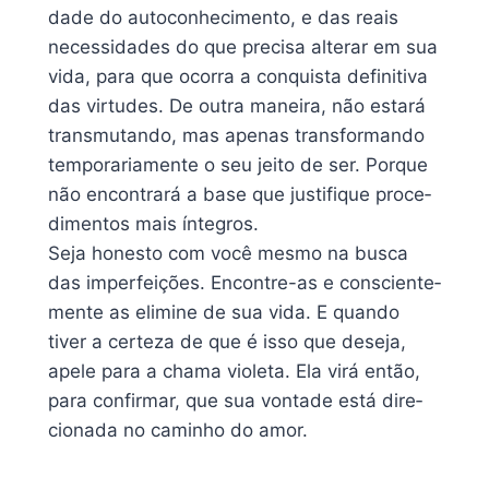
da­de do auto­co­nhe­ci­men­to, e das reais
neces­si­da­des do que pre­ci­sa alte­rar em sua
vida, para que ocor­ra a con­quis­ta defi­ni­ti­va
das vir­tu­des. De outra manei­ra, não esta­rá
trans­mu­tan­do, mas ape­nas trans­for­man­do
tem­po­ra­ria­men­te o seu jeito de ser. Porque
não encon­tra­rá a base que jus­ti­fi­que pro­ce­
di­men­tos mais ínte­gros.
Seja hones­to com você mesmo na busca
das imper­fei­ções. Encontre-as e cons­cien­te­
men­te as eli­mi­ne de sua vida. E quan­do
tiver a cer­te­za de que é isso que dese­ja,
apele para a chama vio­le­ta. Ela virá então,
para con­fir­mar, que sua von­ta­de está dire­
cio­na­da no cami­nho do amor.