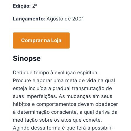
Edição:
2ª
Lançamento:
Agosto de 2001
Comprar na Loja
Sinopse
Dedique tempo à evo­lu­ção espi­ri­tual.
Procure ela­bo­rar uma meta de vida na qual
este­ja incluí­da a gra­dual trans­mu­ta­ção de
suas imper­fei­ções. As mudan­ças em seus
hábi­tos e com­por­ta­men­tos devem obe­de­cer
à deter­mi­na­ção cons­cien­te, a qual deri­va da
medi­ta­ção sobre os atos que come­te.
Agindo dessa forma é que terá a pos­si­bi­li­