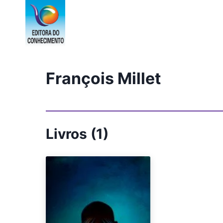
Pular
para
o
Conteúdo
François Millet
Livros (1)